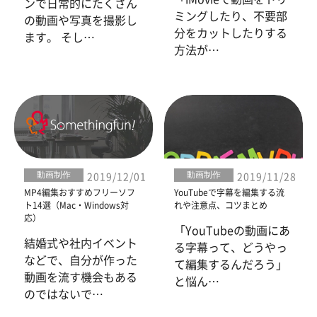
ンで日常的にたくさん
ミングしたり、不要部
の動画や写真を撮影し
分をカットしたりする
ます。 そし…
方法が…
動画制作
動画制作
2019/12/01
2019/11/28
MP4編集おすすめフリーソフ
YouTubeで字幕を編集する流
ト14選（Mac・Windows対
れや注意点、コツまとめ
応）
「YouTubeの動画にあ
結婚式や社内イベント
る字幕って、どうやっ
などで、自分が作った
て編集するんだろう」
動画を流す機会もある
と悩ん…
のではないで…