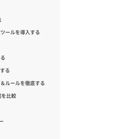
法
信ツールを導入する
する
定する
修＆ルールを徹底する
選を比較
ー