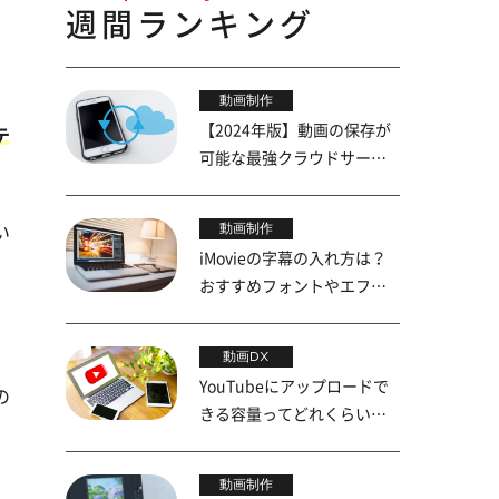
週間ランキング
動画制作
【2024年版】動画の保存が
テ
可能な最強クラウドサービ
ス5選
動画制作
い
iMovieの字幕の入れ方は？
おすすめフォントやエフェ
クトも紹介
動画DX
YouTubeにアップロードで
の
きる容量ってどれくらい？
上限を詳しく解説
動画制作