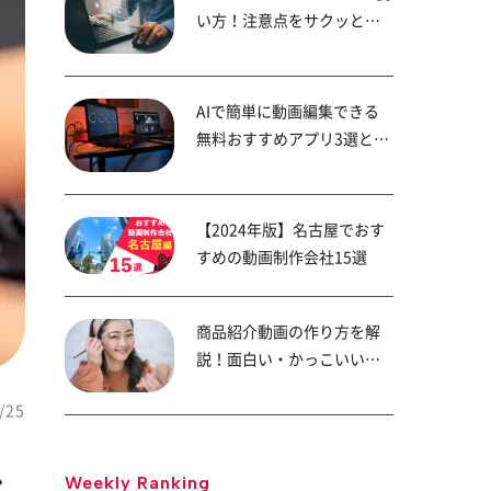
い方！注意点をサクッと解
説
AIで簡単に動画編集できる
無料おすすめアプリ3選と始
め方を画像で紹介！
【2024年版】名古屋でおす
すめの動画制作会社15選
商品紹介動画の作り方を解
説！面白い・かっこいい事
例も解説
/25
ル
Weekly Ranking