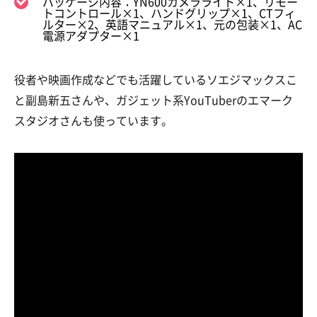
パッケージ内容：YN600カメラライト×1、リモー
トコントロール×1、ハンドグリップ×1、CTフィ
ルター×2、英語マニュアル×1、元の包装×1、AC
電源アダプター×1
役者や映画作成などでも活躍しているソエジマックスこ
と副島新五さんや、ガジェット系YouTuberのエマーク
スタジオさんも使っています。