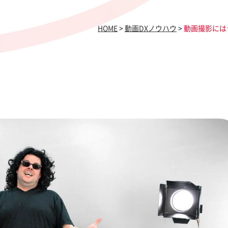
HOME
>
動画DXノウハウ
>
動画撮影には