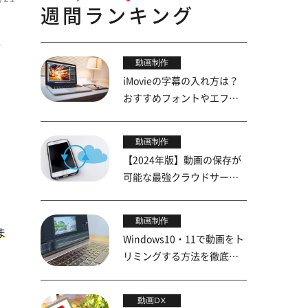
週間ランキング
メ
動画制作
iMovieの字幕の入れ方は？
おすすめフォントやエフェ
クトも紹介
動画制作
【2024年版】動画の保存が
可能な最強クラウドサービ
ス5選
動画制作
ま
Windows10・11で動画をト
リミングする方法を徹底解
説！
動画DX