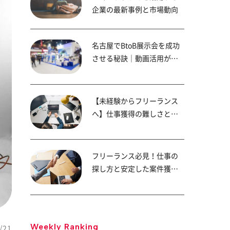
企業の最新事例と市場動向
名古屋でBtoB展示会を成功
させる秘訣｜動画活用が商
談成約率を高める！
【未経験からフリーランス
へ】仕事獲得の難しさと成
功へのステップ
フリーランス必見！仕事の
探し方と安定した案件獲得
の秘訣
Weekly Ranking
/21