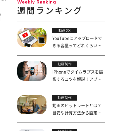
Weekly Ranking
週間ランキング
紹
動画DX
YouTubeにアップロードで
きる容量ってどれくらい？
上限を詳しく解説
動画制作
iPhoneでタイムラプスを撮
影するコツを解説！アプリ
や活用事例も紹介
動画制作
動画のビットレートとは？
目安や計算方法から設定の
やり方までを解説