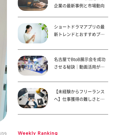
企業の最新事例と市場動向
ショートドラマアプリの最
新トレンドとおすすめプラ
ットフォーム
名古屋でBtoB展示会を成功
させる秘訣｜動画活用が商
談成約率を高める！
【未経験からフリーランス
へ】仕事獲得の難しさと成
功へのステップ
Weekly Ranking
/09