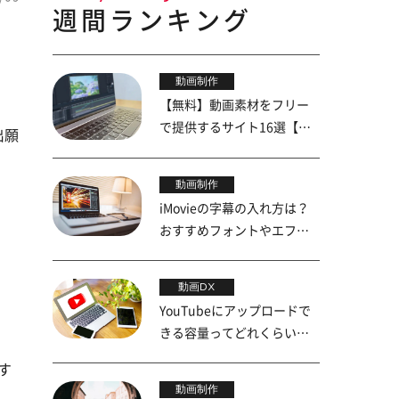
週間ランキング
動画制作
【無料】動画素材をフリー
で提供するサイト16選【初
出願
心者向け】
動画制作
iMovieの字幕の入れ方は？
おすすめフォントやエフェ
クトも紹介
動画DX
YouTubeにアップロードで
きる容量ってどれくらい？
上限を詳しく解説
す
動画制作