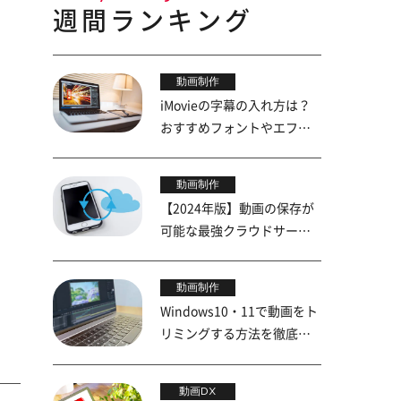
週間ランキング
動画制作
iMovieの字幕の入れ方は？
おすすめフォントやエフェ
クトも紹介
動画制作
【2024年版】動画の保存が
可能な最強クラウドサービ
ス5選
動画制作
Windows10・11で動画をト
リミングする方法を徹底解
説！
動画DX