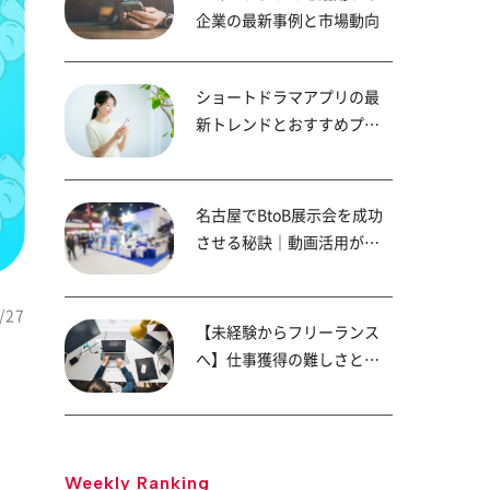
企業の最新事例と市場動向
ショートドラマアプリの最
新トレンドとおすすめプラ
ットフォーム
名古屋でBtoB展示会を成功
させる秘訣｜動画活用が商
談成約率を高める！
/27
【未経験からフリーランス
へ】仕事獲得の難しさと成
功へのステップ
Weekly Ranking