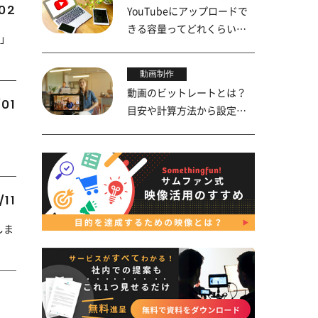
02
YouTubeにアップロードで
きる容量ってどれくらい？
6」
上限を詳しく解説
動画制作
動画のビットレートとは？
01
目安や計算方法から設定の
やり方までを解説
/11
しま