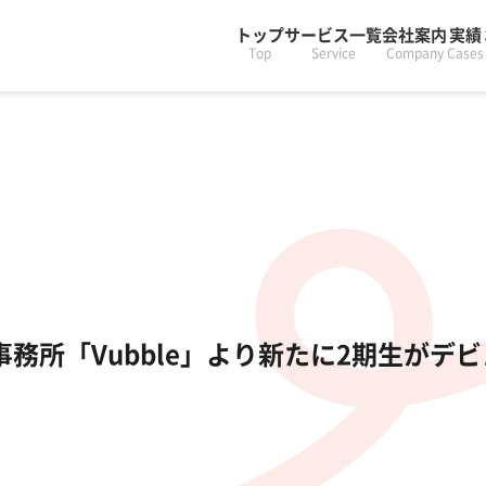
トップ
サービス一覧
会社案内
実績
Top
Service
Company
Cases
r事務所「Vubble」より新たに2期生がデ