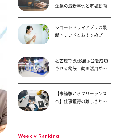
企業の最新事例と市場動向
ショートドラマアプリの最
新トレンドとおすすめプラ
ットフォーム
名古屋でBtoB展示会を成功
させる秘訣｜動画活用が商
談成約率を高める！
【未経験からフリーランス
へ】仕事獲得の難しさと成
功へのステップ
Weekly Ranking