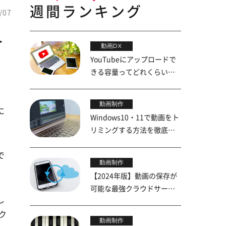
週間ランキング
/07
サ
動画DX
YouTubeにアップロードで
きる容量ってどれくらい？
上限を詳しく解説
動画制作
に
Windows10・11で動画をト
リミングする方法を徹底解
説！
で
動画制作
【2024年版】動画の保存が
可能な最強クラウドサービ
し
ス5選
ク
動画制作