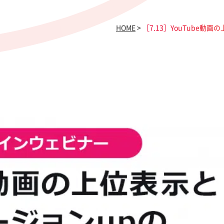
HOME
>
［7.13］YouTube