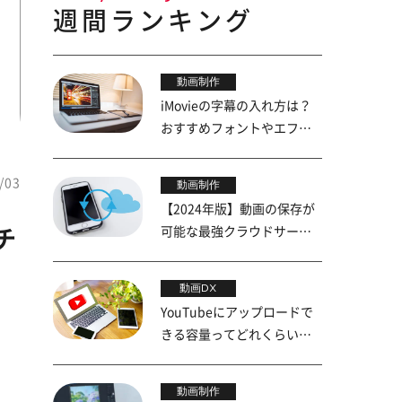
週間ランキング
動画制作
iMovieの字幕の入れ方は？
おすすめフォントやエフェ
クトも紹介
/03
動画制作
【2024年版】動画の保存が
可能な最強クラウドサービ
チ
ス5選
動画DX
YouTubeにアップロードで
きる容量ってどれくらい？
上限を詳しく解説
動画制作