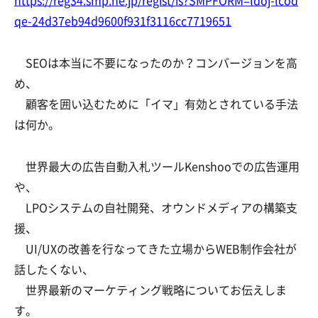
https://reg34.smp.ne.jp/regist/is?SMPFORM=ldoj-lcod
qe-24d37eb94d9600f931f3116cc7719651
SEOは本当に不要になったのか？コンバージョンを高
め、
顧客を囲い込むために「イマ」有効とされている手法
は何か。
世界最大の広告自動入札ツールKenshooでの広告運用
や、
LPOシステムの自社開発、オウンドメディアの構築支
援、
UI/UXの改善を行なってきた立場からWEB制作会社が
話したくない、
世界最新のマーケティング戦略についてお伝えしま
す。