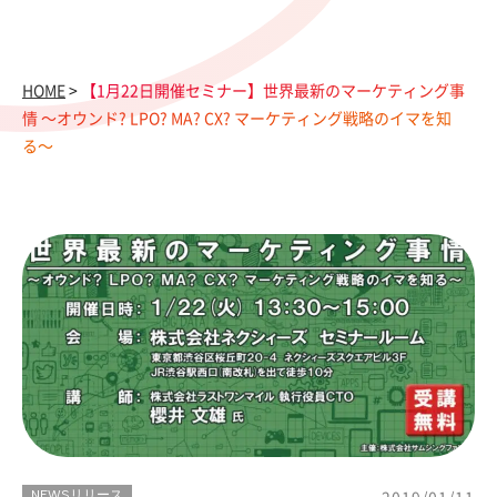
HOME
>
【1月22日開催セミナー】世界最新のマーケティング事
情 〜オウンド? LPO? MA? CX? マーケティング戦略のイマを知
る〜
NEWSリリース