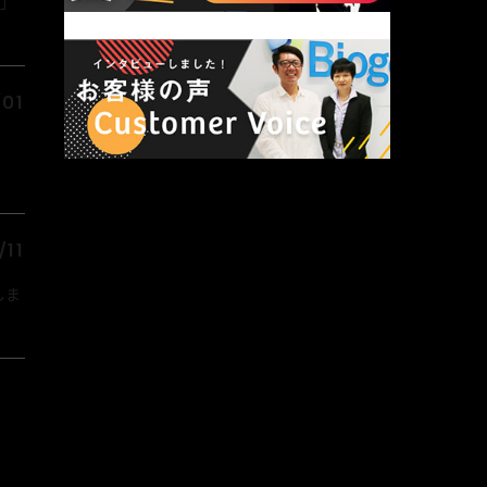
6」
01
/11
しま