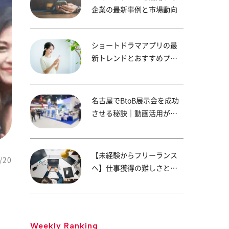
企業の最新事例と市場動向
ショートドラマアプリの最
新トレンドとおすすめプラ
ットフォーム
名古屋でBtoB展示会を成功
させる秘訣｜動画活用が商
談成約率を高める！
【未経験からフリーランス
/20
へ】仕事獲得の難しさと成
功へのステップ
Weekly Ranking