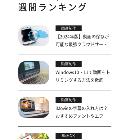
週間ランキング
動画制作
【2024年版】動画の保存が
可能な最強クラウドサービ
ス5選
動画制作
Windows10・11で動画をト
リミングする方法を徹底解
説！
動画制作
iMovieの字幕の入れ方は？
おすすめフォントやエフェ
クトも紹介
動画DX