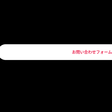
お電話でのお問い合わせ
（受付時間 
東京オフィス
大阪オフィス
03-6261-5375
06-6455-
お問い合わせフォーム
トップ
サービス一覧
クリエイターエージェンシー