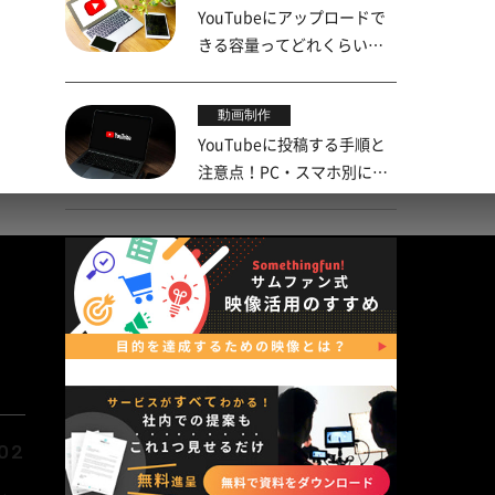
YouTubeにアップロードで
きる容量ってどれくらい？
上限を詳しく解説
動画制作
YouTubeに投稿する手順と
注意点！PC・スマホ別に解
説
02