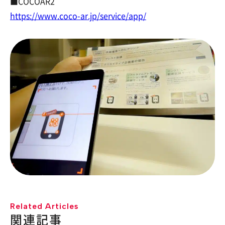
■COCOAR2
https://www.coco-ar.jp/service/app/
Related Articles
関連記事