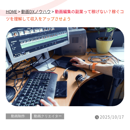
HOME
>
動画DXノウハウ
>
動画編集の副業って稼げない？稼ぐコ
ツを理解して収入をアップさせよう
動画制作
動画クリエイター
2025/10/17