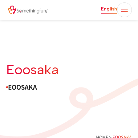
English
Eoosaka
EOOSAKA
HOME
>
EOOSAKA