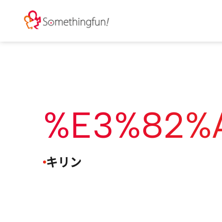
%e3%82%
キリン