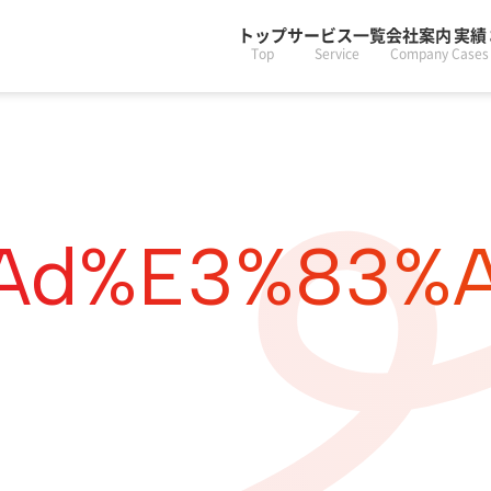
トップ
サービス一覧
会社案内
実績
Top
Service
Company
Cases
ad%e3%83%