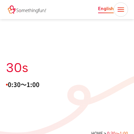
English
30s
0:30〜1:00
HOME
>
0:30〜1:00