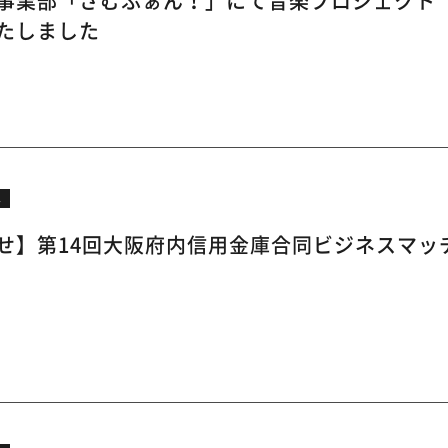
業部「さむふぁん！」にて音楽プロジェクト「Somefu
たしました
ス
せ】第14回大阪府内信用金庫合同ビジネスマッチ