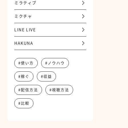
ミラティブ
ミクチャ
LINE LIVE
HAKUNA
#使い方
#ノウハウ
#稼ぐ
#収益
#配信方法
#視聴方法
#比較