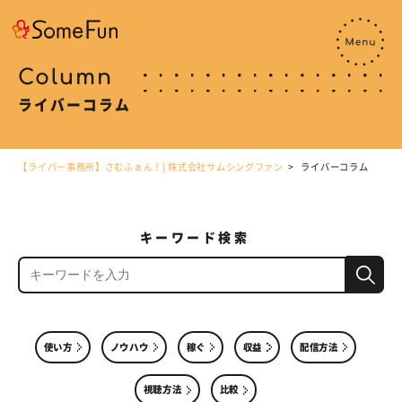
Column
ライバーコラム
【ライバー事務所】さむふぁん！| 株式会社サムシングファン
ライバーコラム
キーワード検索
使い方
ノウハウ
稼ぐ
収益
配信方法
視聴方法
比較