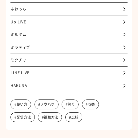
ふわっち
Up LIVE
ミルダム
ミラティブ
ミクチャ
LINE LIVE
HAKUNA
#使い方
#ノウハウ
#稼ぐ
#収益
#配信方法
#視聴方法
#比較