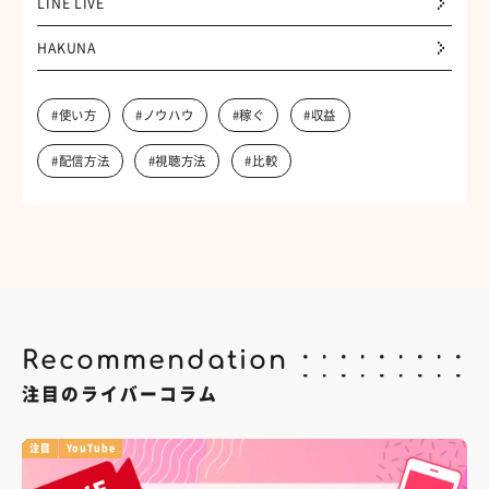
LINE LIVE
HAKUNA
#使い方
#ノウハウ
#稼ぐ
#収益
#配信方法
#視聴方法
#比較
Recommendation
注目のライバーコラム
注目
YouTube