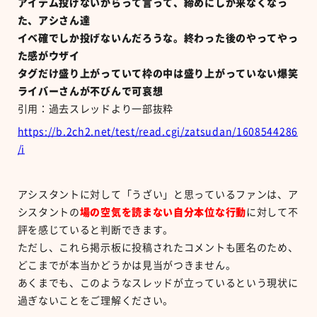
アイテム投げないからって言って、締めにしか来なくなっ
た、アシさん達
イベ確でしか投げないんだろうな。終わった後のやってやっ
た感がウザイ
タグだけ盛り上がっていて枠の中は盛り上がっていない爆笑
ライバーさんが不びんで可哀想
引用：過去スレッドより一部抜粋
https://b.2ch2.net/test/read.cgi/zatsudan/1608544286
/i
アシスタントに対して「うざい」と思っているファンは、ア
シスタントの
場の空気を読まない自分本位な行動
に対して不
評を感じていると判断できます。
ただし、これら掲示板に投稿されたコメントも匿名のため、
どこまでが本当かどうかは見当がつきません。
あくまでも、このようなスレッドが立っているという現状に
過ぎないことをご理解ください。