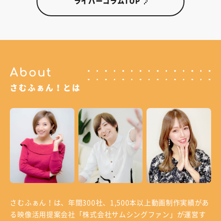
ライバーコラムTOP
About
さむふぁん！とは
さむふぁん！は、年間300社、1,500本以上動画制作実績があ
る
映像活用提案会社「株式会社サムシングファン」が運営す