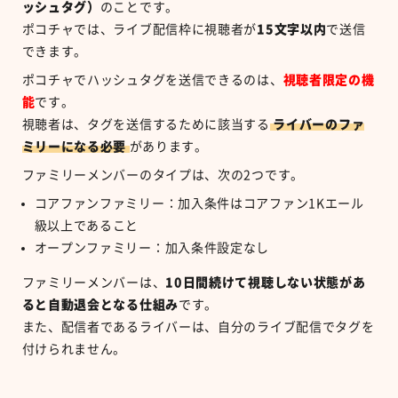
ッシュタグ）
のことです。
ポコチャでは、ライブ配信枠に視聴者が
15
文字以内
で送信
できます。
ポコチャでハッシュタグを送信できるのは、
視聴者限定の機
能
です。
視聴者は、タグを送信するために該当する
ライバーのファ
ミリーになる必要
があります。
ファミリーメンバーのタイプは、次の
2
つです。
コアファンファミリー：加入条件はコアファン
1K
エール
級以上であること
オープンファミリー：加入条件設定なし
ファミリーメンバーは、
10
日間続けて視聴しない状態があ
ると自動退会となる仕組み
です。
また、配信者であるライバーは、自分のライブ配信でタグを
付けられません。