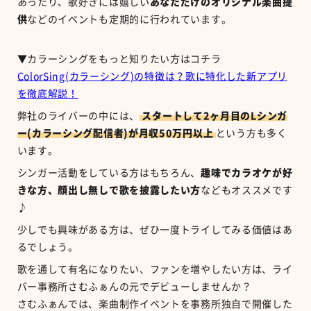
あったり、歌好きには嬉しい
あなただけのオリジナル楽曲提
供
などのイベントも定期的に行われています。
▼カラーシングをもっと知りたい方はコチラ
ColorSing(カラーシング)の特徴は？歌に特化した新アプリ
を徹底解説！
弊社のライバーの中には、
スタートして2ヶ月目のLシンガ
ー(カラーシング配信者)が月収50万円以上
という方も多く
います。
シンガー活動をしている方はもちろん、
趣味でカラオケが好
きな方、顔出し無しで歌を披露したい方
などもオススメです
♪
少しでも興味がある方は、ぜひ一度トライしてみる価値はあ
るでしょう。
歌を通して有名になりたい、ファンを増やしたい方は、ライ
バー事務所さむふぁんの元でデビューしませんか？
さむふぁんでは、楽曲制作イベントを事務所独自で開催した