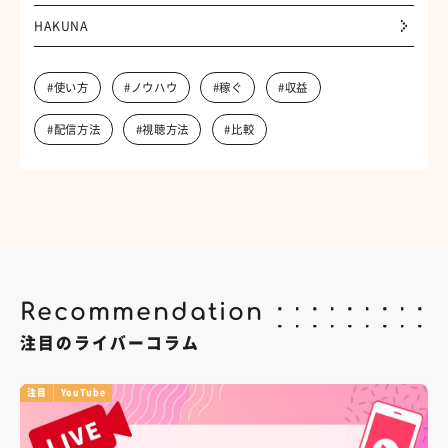
HAKUNA
#使い方
#ノウハウ
#稼ぐ
#収益
#配信方法
#視聴方法
#比較
Recommendation
注目のライバーコラム
注目
YouTube