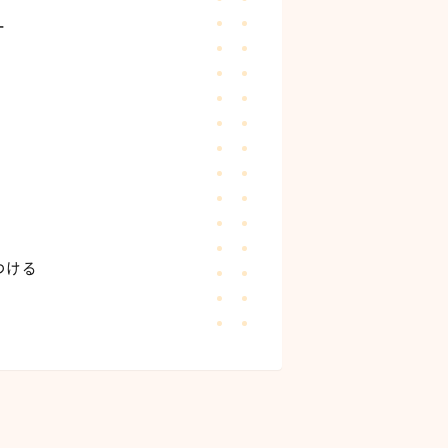
ー
つける