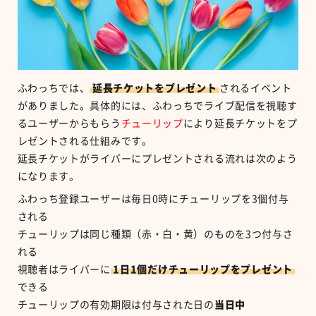
ふわっちでは、
延長チケットをプレゼント
されるイベント
がありました。具体的には、ふわっちでライブ配信を視聴す
るユーザーからもらう
チューリップ
により延長チケットをプ
レゼントされる仕組みです。
延長チケットがライバーにプレゼントされる流れは次のよう
になります。
ふわっち登録ユーザーは毎日
0
時にチューリップを
3
個付与
される
チューリップは同じ種類（赤・白・黄）のものを
3
つ付与さ
れる
視聴者はライバーに
1
日
1
個だけチューリップをプレゼント
できる
チューリップの有効期限は付与された日の
当日中