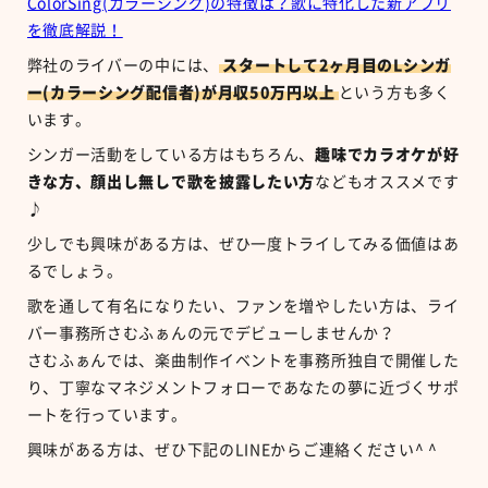
ColorSing(カラーシング)の特徴は？歌に特化した新アプリ
を徹底解説！
弊社のライバーの中には、
スタートして2ヶ月目のLシンガ
ー(カラーシング配信者)が月収50万円以上
という方も多く
います。
シンガー活動をしている方はもちろん、
趣味でカラオケが好
きな方、顔出し無しで歌を披露したい方
などもオススメです
♪
少しでも興味がある方は、ぜひ一度トライしてみる価値はあ
るでしょう。
歌を通して有名になりたい、ファンを増やしたい方は、ライ
バー事務所さむふぁんの元でデビューしませんか？
さむふぁんでは、楽曲制作イベントを事務所独自で開催した
り、丁寧なマネジメントフォローであなたの夢に近づくサポ
ートを行っています。
興味がある方は、ぜひ下記のLINEからご連絡ください^ ^