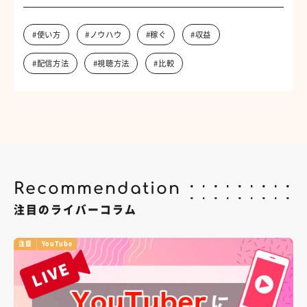
#使い方
#ノウハウ
#稼ぐ
#収益
#配信方法
#視聴方法
#比較
Recommendation
注目のライバーコラム
注目
YouTube