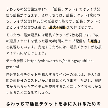
ふわっちの配信設定の
1
つ、「延長チケット」ではライブ配
信の延長ができます。ふわっちでは、延長チケット
1
枚につ
き、ライブ配信
1
枠
30
分の延長が可能です。延長チケットに
よるライブ配信の延長は、
最大
4
時間
まで伸ばせます。
そのため、最大延長には延長チケットが
7
枚必要です。
7
枚
の延長チケットを使った最大
4
時間のライブ配信を「
完走
」
と表現しています。完走するためには、延長チケットが必須
アイテムになるでしょう。
データ参照：
https://whowatch.tv/settings/publish-
general
自分で延長チケットを購入するライバーの場合は、最大
4
時
間の延長分
のコストがかかる計算となります。ただし、視聴
者からもらったアイテムを交換することにより持ち出しがな
くなることになるでしょう。
ふわっちで延長チケットを手に入れるための