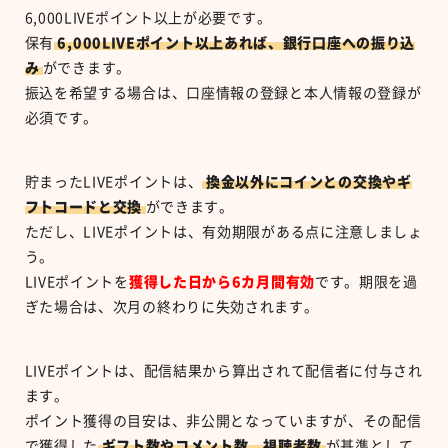
6,000LIVE
ポイント以上が必要です。
保有
6,000LIVE
ポイント以上あれば、銀行口座への振り込
み
ができます。
振込を希望する場合は、口座情報の登録と本人情報の登録が
必須です。
貯まった
LIVE
ポイントは、
換金以外にコインとの交換やギ
フトコードと交換
ができます。
ただし、
LIVE
ポイントは、有効期限がある点に注意しましょ
う。
LIVE
ポイントを
獲得した日から
6
カ月間有効
です。期限を過
ぎた場合は、次月の終わりに失効されます。
LIVE
ポイントは、配信結果から算出されて配信者に付与され
ます。
ポイント獲得の目安は、非公開となっていますが、その配信
で獲得した
ギフト数やコメント数、視聴者数
が基準として