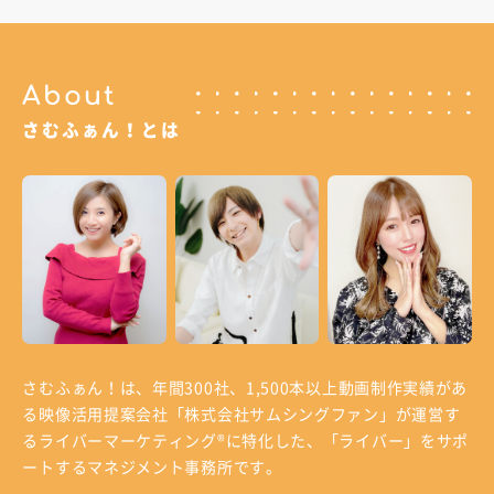
About
さむふぁん！とは
さむふぁん！は、年間300社、1,500本以上動画制作実績があ
る
映像活用提案会社「株式会社サムシングファン」が運営す
る
ライバーマーケティング®に特化した、「ライバー」をサポ
ートするマネジメント事務所です。