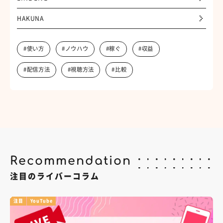
HAKUNA
#使い方
#ノウハウ
#稼ぐ
#収益
#配信方法
#視聴方法
#比較
Recommendation
注目のライバーコラム
注目
YouTube