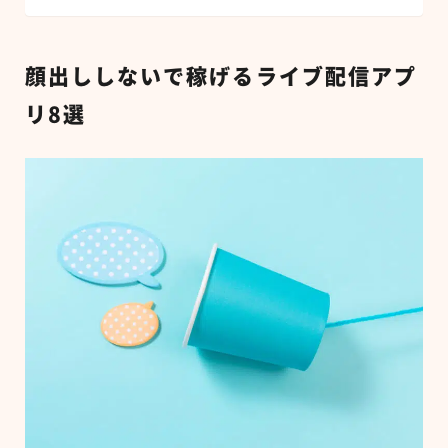
顔出ししないで稼げるライブ配信アプ
リ
8
選