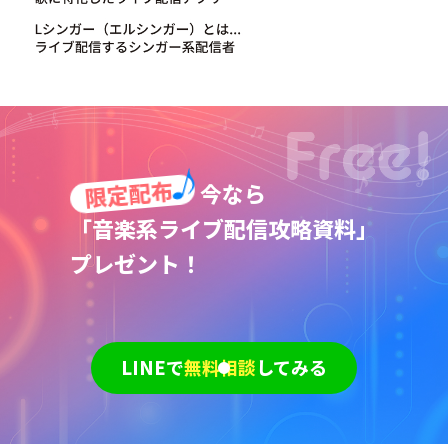
♪
限定配布
今なら
「音楽系ライブ配信攻略資料」
プレゼント！
LINEで
無料相談
してみる