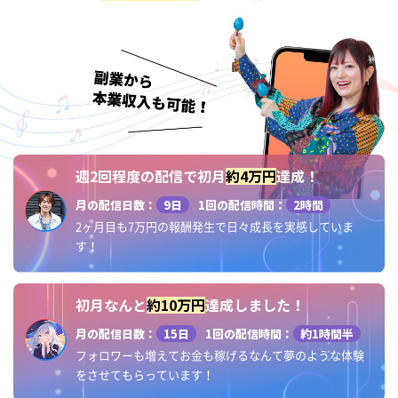
週2回程度の配信で初月
約4万円
達成！
月の配信日数：
9日
1回の配信時間：
2時間
2ヶ月目も7万円の報酬発生で日々成長を実感していま
す！
初月なんと
約10万円
達成しました！
月の配信日数：
15日
1回の配信時間：
約1時間半
フォロワーも増えてお金も稼げるなんて夢のような体験
をさせてもらっています！