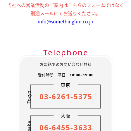
お客様の個人情報は、弊社の管理するWEBサイトや広告
当社への営業活動のご案内はこちらのフォームではなく
からのお問い合わせ時、弊社のサービスをご利用いただ
別途メールにてお送りください。
いた際に取得いたします。
info@somethingfun.co.jp
【2】 個人情報の利用方法に関して
お問い合わせ・資料請求を頂いた方の個人情報は、資料
送付や弊社サービス・関係先含むキャンペーン情報などを
お知らせするために利用します。
Telephone
撮影業務などに際し、外部委託のスタッフ・企業に必要
な範囲で業務の一部を委託することがあります。 その際
協力会社に必要な範囲で保護措置を講じたうえで業務の
お電話でのお問い合わせ無料
一部を委託することがあります。
受付時間 平日
10:00~19:00
弊社求人募集にご応募頂いた方や、登録スタッフの個人
情報は、面接のご案内および選考結果・弊社からの資料
東京
送付・各種確認連絡作業を行う際に利用します。
Tokyo
03-6261-5375
お客様から個人情報に関し、開示、訂正、削除、利用停
止等の要求をいただいた場合、所定の請求手続きにより、
本人からの依頼であることを確認した上で対応します。
大阪
【3】外部への個人情報開示に関して
Osaka
下記の場合、お客様の個人情報を関係省庁へ開示いたし
06-6455-3633