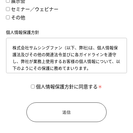
展示会
セミナー／ウェビナー
その他
個人情報保護方針
株式会社サムシングファン（以下、弊社)は、個人情報保
護法及びその他の関連法令並びに各ガイドラインを遵守
し、弊社が業務上使用するお客様の個人情報について、以
下のようにその保護に務めてまいります。
平成18年4月１日
株式会社サムシングファン
個人情報保護方針に同意する
代表取締役 薮本直樹
【1】 個人情報の取得について
お客様からお預かりした個人情報は、弊社のプライバシ
ーポリシーに従って管理いたします。
お客様の個人情報とは、お名前、郵便番号、住所、電話
番号、生年月日、メールアドレス、クレジットカード情
報などの内容を表します。