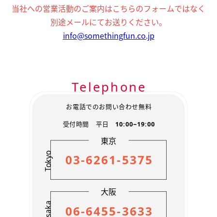
お客様の個人情報は、弊社の管理するWEBサイトや広告
当社への営業活動のご案内はこちらのフォームではなく
からのお問い合わせ時、弊社のサービスをご利用いただ
別途メールにてお送りください。
いた際に取得いたします。
info@somethingfun.co.jp
【2】 個人情報の利用方法に関して
お問い合わせ・資料請求を頂いた方の個人情報は、資料
送付や弊社サービス・関係先含むキャンペーン情報などを
お知らせするために利用します。
Telephone
撮影業務などに際し、外部委託のスタッフ・企業に必要
な範囲で業務の一部を委託することがあります。 その際
協力会社に必要な範囲で保護措置を講じたうえで業務の
お電話でのお問い合わせ無料
一部を委託することがあります。
受付時間 平日
10:00~19:00
弊社求人募集にご応募頂いた方や、登録スタッフの個人
情報は、面接のご案内および選考結果・弊社からの資料
東京
送付・各種確認連絡作業を行う際に利用します。
Tokyo
03-6261-5375
お客様から個人情報に関し、開示、訂正、削除、利用停
止等の要求をいただいた場合、所定の請求手続きにより、
本人からの依頼であることを確認した上で対応します。
大阪
【3】外部への個人情報開示に関して
Osaka
下記の場合、お客様の個人情報を関係省庁へ開示いたし
06-6455-3633