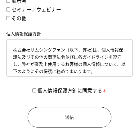
展示会
セミナー／ウェビナー
その他
個人情報保護方針
株式会社サムシングファン（以下、弊社)は、個人情報保
護法及びその他の関連法令並びに各ガイドラインを遵守
し、弊社が業務上使用するお客様の個人情報について、以
下のようにその保護に務めてまいります。
平成18年4月１日
株式会社サムシングファン
個人情報保護方針に同意する
代表取締役 薮本直樹
【1】 個人情報の取得について
お客様からお預かりした個人情報は、弊社のプライバシ
ーポリシーに従って管理いたします。
お客様の個人情報とは、お名前、郵便番号、住所、電話
番号、生年月日、メールアドレス、クレジットカード情
報などの内容を表します。