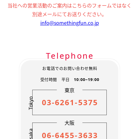
お客様の個人情報は、弊社の管理するWEBサイトや広告
当社への営業活動のご案内はこちらのフォームではなく
からのお問い合わせ時、弊社のサービスをご利用いただ
別途メールにてお送りください。
いた際に取得いたします。
info@somethingfun.co.jp
【2】 個人情報の利用方法に関して
お問い合わせ・資料請求を頂いた方の個人情報は、資料
送付や弊社サービス・関係先含むキャンペーン情報などを
お知らせするために利用します。
Telephone
撮影業務などに際し、外部委託のスタッフ・企業に必要
な範囲で業務の一部を委託することがあります。 その際
協力会社に必要な範囲で保護措置を講じたうえで業務の
お電話でのお問い合わせ無料
一部を委託することがあります。
受付時間 平日
10:00~19:00
弊社求人募集にご応募頂いた方や、登録スタッフの個人
情報は、面接のご案内および選考結果・弊社からの資料
東京
送付・各種確認連絡作業を行う際に利用します。
Tokyo
03-6261-5375
お客様から個人情報に関し、開示、訂正、削除、利用停
止等の要求をいただいた場合、所定の請求手続きにより、
本人からの依頼であることを確認した上で対応します。
大阪
【3】外部への個人情報開示に関して
Osaka
下記の場合、お客様の個人情報を関係省庁へ開示いたし
06-6455-3633