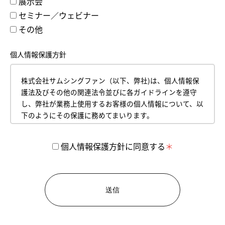
展示会
セミナー／ウェビナー
その他
個人情報保護方針
株式会社サムシングファン（以下、弊社)は、個人情報保
護法及びその他の関連法令並びに各ガイドラインを遵守
し、弊社が業務上使用するお客様の個人情報について、以
下のようにその保護に務めてまいります。
平成18年4月１日
株式会社サムシングファン
個人情報保護方針に同意する
代表取締役 薮本直樹
【1】 個人情報の取得について
お客様からお預かりした個人情報は、弊社のプライバシ
ーポリシーに従って管理いたします。
お客様の個人情報とは、お名前、郵便番号、住所、電話
番号、生年月日、メールアドレス、クレジットカード情
報などの内容を表します。