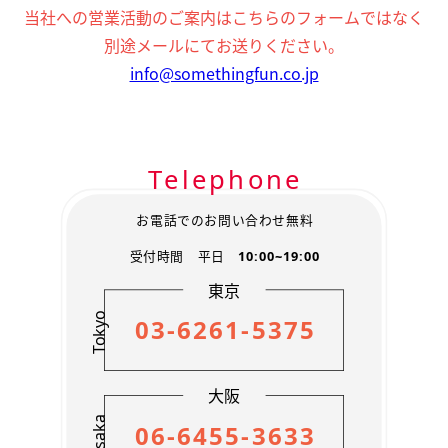
お客様の個人情報は、弊社の管理するWEBサイトや広告
当社への営業活動のご案内はこちらのフォームではなく
からのお問い合わせ時、弊社のサービスをご利用いただ
別途メールにてお送りください。
いた際に取得いたします。
info@somethingfun.co.jp
【2】 個人情報の利用方法に関して
お問い合わせ・資料請求を頂いた方の個人情報は、資料
送付や弊社サービス・関係先含むキャンペーン情報などを
お知らせするために利用します。
Telephone
撮影業務などに際し、外部委託のスタッフ・企業に必要
な範囲で業務の一部を委託することがあります。 その際
協力会社に必要な範囲で保護措置を講じたうえで業務の
お電話でのお問い合わせ無料
一部を委託することがあります。
受付時間 平日
10:00~19:00
弊社求人募集にご応募頂いた方や、登録スタッフの個人
情報は、面接のご案内および選考結果・弊社からの資料
東京
送付・各種確認連絡作業を行う際に利用します。
Tokyo
03-6261-5375
お客様から個人情報に関し、開示、訂正、削除、利用停
止等の要求をいただいた場合、所定の請求手続きにより、
本人からの依頼であることを確認した上で対応します。
大阪
【3】外部への個人情報開示に関して
Osaka
下記の場合、お客様の個人情報を関係省庁へ開示いたし
06-6455-3633