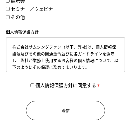
展示会
セミナー／ウェビナー
その他
個人情報保護方針
株式会社サムシングファン（以下、弊社)は、個人情報保
護法及びその他の関連法令並びに各ガイドラインを遵守
し、弊社が業務上使用するお客様の個人情報について、以
下のようにその保護に務めてまいります。
平成18年4月１日
株式会社サムシングファン
個人情報保護方針に同意する
代表取締役 薮本直樹
【1】 個人情報の取得について
お客様からお預かりした個人情報は、弊社のプライバシ
ーポリシーに従って管理いたします。
お客様の個人情報とは、お名前、郵便番号、住所、電話
番号、生年月日、メールアドレス、クレジットカード情
報などの内容を表します。