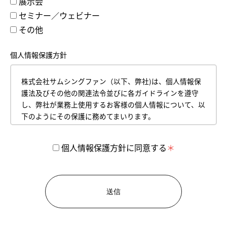
展示会
セミナー／ウェビナー
その他
個人情報保護方針
株式会社サムシングファン（以下、弊社)は、個人情報保
護法及びその他の関連法令並びに各ガイドラインを遵守
し、弊社が業務上使用するお客様の個人情報について、以
下のようにその保護に務めてまいります。
平成18年4月１日
株式会社サムシングファン
個人情報保護方針に同意する
代表取締役 薮本直樹
【1】 個人情報の取得について
お客様からお預かりした個人情報は、弊社のプライバシ
ーポリシーに従って管理いたします。
お客様の個人情報とは、お名前、郵便番号、住所、電話
番号、生年月日、メールアドレス、クレジットカード情
報などの内容を表します。