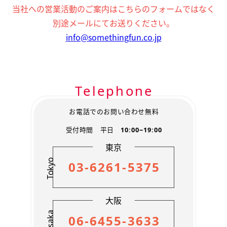
お客様の個人情報は、弊社の管理するWEBサイトや広告
当社への営業活動のご案内はこちらのフォームではなく
からのお問い合わせ時、弊社のサービスをご利用いただ
別途メールにてお送りください。
いた際に取得いたします。
info@somethingfun.co.jp
【2】 個人情報の利用方法に関して
お問い合わせ・資料請求を頂いた方の個人情報は、資料
送付や弊社サービス・関係先含むキャンペーン情報などを
お知らせするために利用します。
Telephone
撮影業務などに際し、外部委託のスタッフ・企業に必要
な範囲で業務の一部を委託することがあります。 その際
協力会社に必要な範囲で保護措置を講じたうえで業務の
お電話でのお問い合わせ無料
一部を委託することがあります。
受付時間 平日
10:00~19:00
弊社求人募集にご応募頂いた方や、登録スタッフの個人
情報は、面接のご案内および選考結果・弊社からの資料
東京
送付・各種確認連絡作業を行う際に利用します。
Tokyo
03-6261-5375
お客様から個人情報に関し、開示、訂正、削除、利用停
止等の要求をいただいた場合、所定の請求手続きにより、
本人からの依頼であることを確認した上で対応します。
大阪
【3】外部への個人情報開示に関して
Osaka
下記の場合、お客様の個人情報を関係省庁へ開示いたし
06-6455-3633