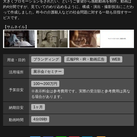
大きくプロモーションをされたい、というご要望から感動動画を制作。動画は
約4分間ですが、見ていてのめり込めるように、構成・演出・撮影技法にこだわ
って作成しました。昨今の介護殺人などの社会問題に対する一助も目指すサー
ビスです。
【サムネイル】
ブランディング
広報PR・IR・動画広告
WEB
用途・目的
展示会 / セミナー
活用場所
100〜200万円
予算目安
※表示料金は参考費用です。実際の受注額と参考費用は異な
る場合があります。
1ヶ月
納期目安
4分09秒
動画時間