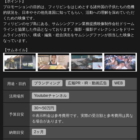
【ポイント】
プロモーションの目的は、フィリピンをはじめとする諸外国の子供たちの危機
的状況を、日本やその他先進国に知ってもらい、活動への理解を深めていただ
くための映像です。
フィリピンのセブ島にある、サムシングファン業務提携映像制作会社ドリーム
ラインと協業した作品となっております。撮影・撮影ディレクションをドリー
ムラインが行い、構成・編集・総合演出をサムシングファンが担当した映像と
なっています。
【サムネイル】
ブランディング
広報PR・IR・動画広告
WEB
用途・目的
Youtubeチャンネル
活用場所
30〜50万円
予算目安
※表示料金は参考費用です。実際の受注額と参考費用は異な
る場合があります。
2ヶ月
納期目安