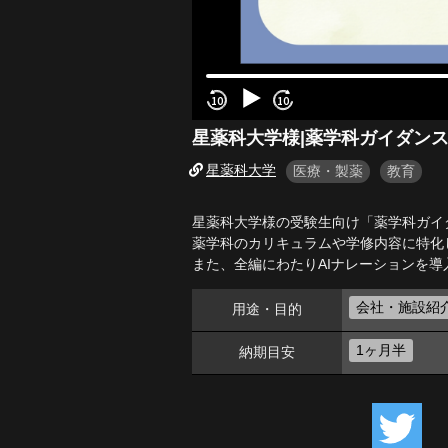
星薬科大学様|薬学科ガイダン
星薬科大学
医療・製薬
教育
星薬科大学様の受験生向け「薬学科ガイ
薬学科のカリキュラムや学修内容に特化
また、全編にわたりAIナレーションを導
会社・施設紹
用途・目的
1ヶ月半
納期目安