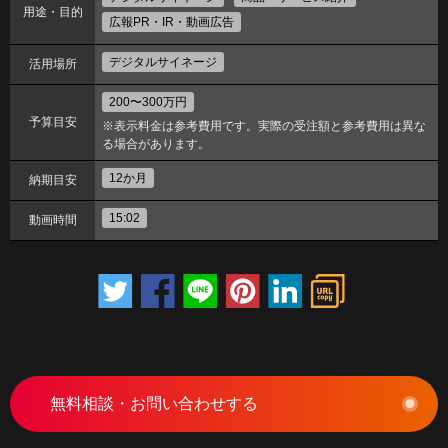
用途・目的
広報PR・IR・動画広告
デジタルサイネージ
活用場所
200〜300万円
予算目安
※表示料金は参考費用です。実際の受注額と参考費用は異な
る場合があります。
12か月
納期目安
15:02
動画時間
無料相談・お問い合わせする