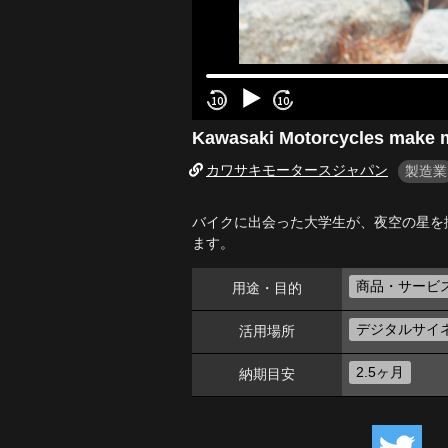
Kawasaki Motorcycles make my
カワサキモータースジャパン
製造業
バイクに出会った大学生が、夜空の星を撮
ます。
商品・サービ
用途・目的
デジタルサイ
活用場所
2.5ヶ月
納期目安