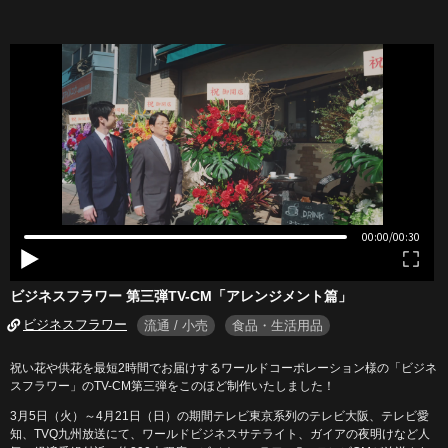
ビジネスフラワー 第三弾TV-CM「アレンジメント篇」
ビジネスフラワー
流通 / 小売
食品・生活用品
祝い花や供花を最短2時間でお届けするワールドコーポレーション様の「ビジネ
スフラワー」のTV-CM第三弾をこのほど制作いたしました！
3月5日（火）～4月21日（日）の期間テレビ東京系列のテレビ大阪、テレビ愛
知、TVQ九州放送にて、ワールドビジネスサテライト、ガイアの夜明けなど人