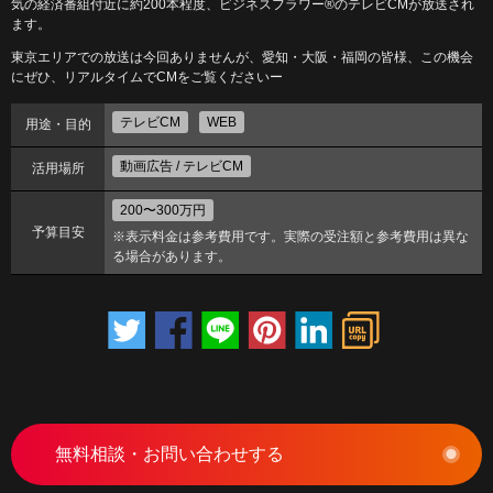
気の経済番組付近に約200本程度、ビジネスフラワー®のテレビCMが放送され
ます。
東京エリアでの放送は今回ありませんが、愛知・大阪・福岡の皆様、この機会
にぜひ、リアルタイムでCMをご覧くださいー
テレビCM
WEB
用途・目的
動画広告 / テレビCM
活用場所
200〜300万円
予算目安
※表示料金は参考費用です。実際の受注額と参考費用は異な
る場合があります。
無料相談・お問い合わせする