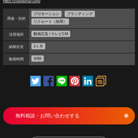
https://20webinar.com/
プロモーション
ブランディング
用途・目的
リクルート（採用）
動画広告 / テレビCM
活用場所
2ヶ月
納期目安
30秒
動画時間
無料相談・お問い合わせする