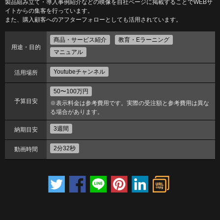
製品組み立て・導入事例紹介などの映像を自社ページに掲載することでWEBサ
イトからの集客を行っています。
また、購入顧客へのアフターフォローとしても活用されています。
商品・サービス紹介
教育・Eラーニング
用途・目的
マニュアル
Youtubeチャンネル
活用場所
50〜100万円
予算目安
※表示料金は参考費用です。実際の受注額と参考費用は異な
る場合があります。
3週間
納期目安
2分32秒
動画時間